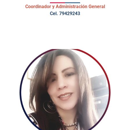
Coordinador y Administración General
Cel. 79429243
MAESTRÍA EN PSICOLOGÍA CLÍNICA DE LA
SALUD.
ESPECIALIDAD EN PSICOLOGÍA CLÍNICA
SISTÉMICA Y TERAPIAS BREVES.
DIPLOMADO EN EDUCACIÓN SUPERIOR.
DIPLOMADO EN DERECHOS HUMANOS.
DIPLOMADO EN ESTRATEGIAS POR
COMPETENCIAS.