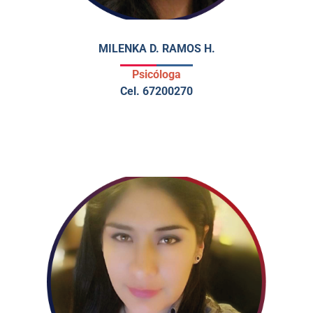
MILENKA D. RAMOS H.
Psicóloga
Cel. 67200270
DIPLOMADO RECURSOS HUMANOS.
DIPLOMADO DERECHOS HUMANOS EN NIÑEZ Y
ADOLESCENCIA CON ÉNFASIS EN PROTECCIÓN
Y PREVENCIÓN DE LA VIOLENCIA