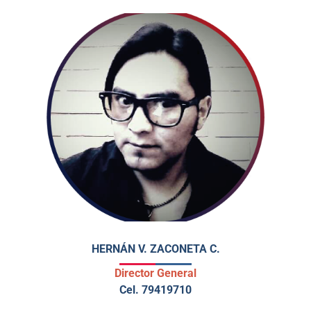
MAESTRÍA EN PSICOLOGÍA CLÍNICA DE LA
SALUD CON ENFOQUE COGNITIVO.
ESPECIALIDAD EN PSICOLÓGICA CLÍNICA
SISTÉMICA Y TERAPIAS BREVES.
DIPLOMADO EN PSICOLOGÍA JURÍDICA Y
FORENSE.
DIPLOMADO EN PSICOLOGÍA CRIMINAL Y
SISTEMAS PENITENCIARIOS.
DIPLOMADO EN COMPORTAMIENTO ADICTIVO Y
GESTIÓN EN INTERVENCIÓN TERAPÉUTICA EN
ADICCIONES.
DIPLOMADO EN VALORES Y DERECHOS
HUMANOS.
DIPLOMADO EN CIENCIAS DE LA EDUCACIÓN
SUPERIOR.
HERNÁN V. ZACONETA C.
Director General
Cel. 79419710