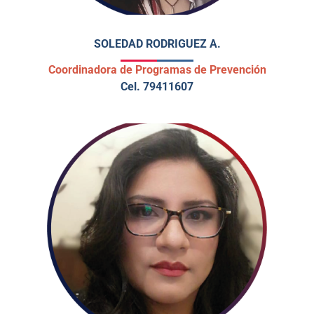
SOLEDAD RODRIGUEZ A.
Coordinadora de Programas de Prevención
Cel. 79411607
MAESTRÍA EN PSICOLOGÍA CLÍNICA Y DE LA
SALUD CON ENFOQUE COGNITIVO.
DIPLOMADO EN GERENCIA DE RECURSOS
HUMANOS.
ESPECIALIDAD EN TERAPIA INDIVIDUAL
SISTÉMICO- COGNITIVO CONDUCTUAL.
FORMACIÓN EN PSICOTERAPIA FAMILIAR
SISTÉMICA