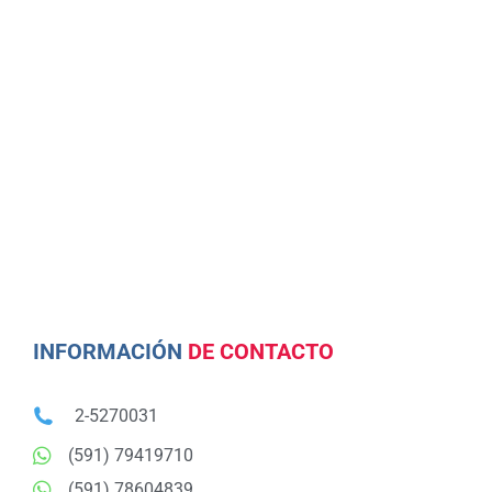
INFORMACIÓN
DE CONTACTO
2-5270031
(591) 79419710
(591) 78604839