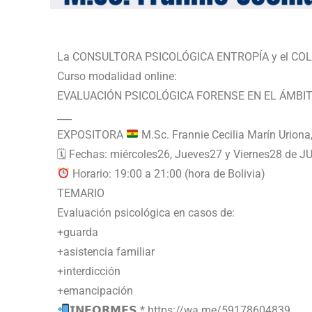
La CONSULTORA PSICOLÓGICA ENTROPÍA y el COLEG
Curso modalidad online:
EVALUACIÓN PSICOLÓGICA FORENSE EN EL ÁMBIT
___
EXPOSITORA
M.Sc. Frannie Cecilia Marín Uriona
🗓 Fechas: miércoles26, Jueves27 y Viernes28 de J
Horario: 19:00 a 21:00 (hora de Bolivia)
TEMARIO
Evaluación psicológica en casos de:
+guarda
+asistencia familiar
+interdicción
+emancipación
𝗜𝗡𝗙𝗢𝗥𝗠𝗘𝗦 * https://wa.me/59178604839