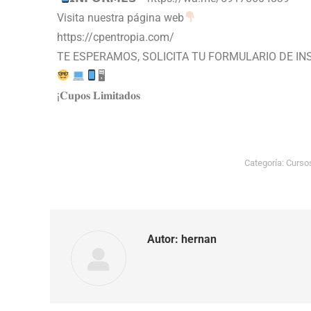
Visita nuestra página web
https://cpentropia.com/
TE ESPERAMOS, SOLICITA TU FORMULARIO DE IN
🖥
¡𝐂𝐮𝐩𝐨𝐬 𝐋𝐢𝐦𝐢𝐭𝐚𝐝𝐨𝐬
Categoría:
Curso
Autor:
hernan